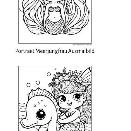
Portraet Meerjungfrau Ausmalbild