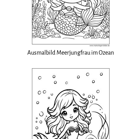
Ausmalbild Meerjungfrau im Ozean