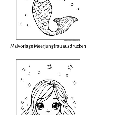
Malvorlage Meerjungfrau ausdrucken