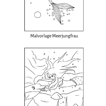
Malvorlage Meerjungfrau