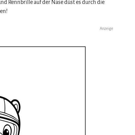
nd Rennbrille auf der Nase düst es durch die
ken!
Anzeige