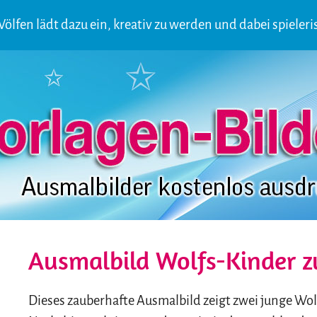
lfen lädt dazu ein, kreativ zu werden und dabei spieleris
Ausmalbild Wolfs-Kinder 
Dieses zauberhafte Ausmalbild zeigt zwei junge Wo