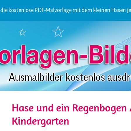
die kostenlose PDF-Malvorlage mit dem kleinen Hasen je
Hase und ein Regenbogen A
Kindergarten