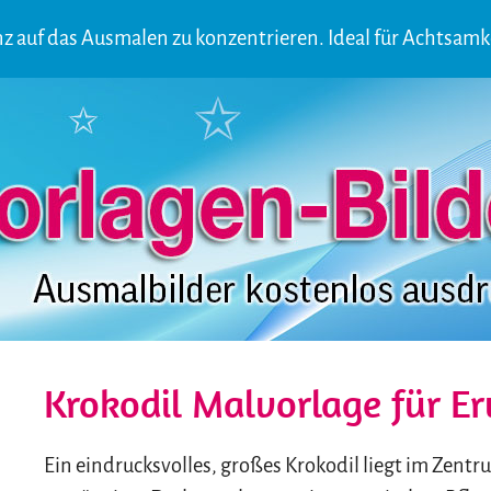
ganz auf das Ausmalen zu konzentrieren. Ideal für Achtsam
Krokodil Malvorlage für 
Ein eindrucksvolles, großes Krokodil liegt im Zent