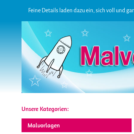
Feine Details laden dazu ein, sich voll und 
Unsere Kategorien:
Malvorlagen