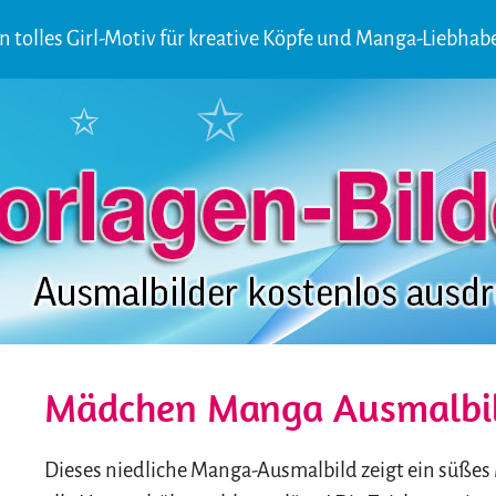
n tolles Girl-Motiv für kreative Köpfe und Manga-Liebhab
Mädchen Manga Ausmalbi
Dieses niedliche Manga-Ausmalbild zeigt ein süßes