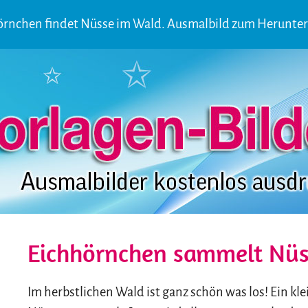
örnchen findet Nüsse im Wald. Ausmalbild zum Herunter
Eichhörnchen sammelt Nüs
Im herbstlichen Wald ist ganz schön was los! Ein kle