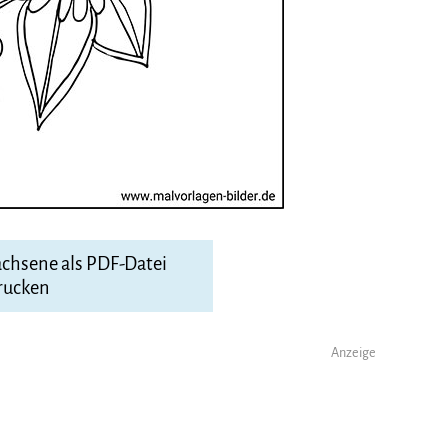
achsene als PDF-Datei
rucken
Anzeige