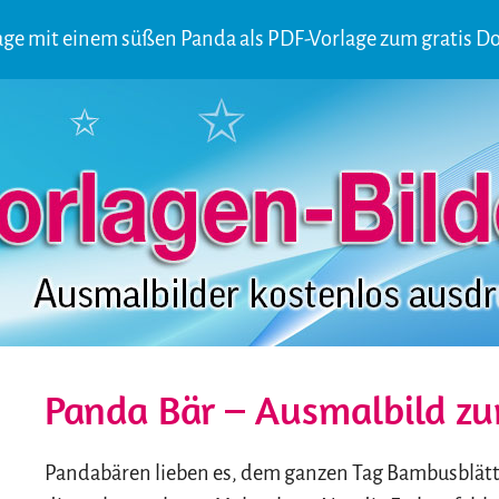
age mit einem süßen Panda als PDF-Vorlage zum gratis D
Panda Bär – Ausmalbild z
Pandabären lieben es, dem ganzen Tag Bambusblätter