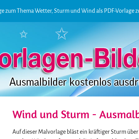
age zum Thema Wetter, Sturm und Wind als PDF-Vorlage 
Wind und Sturm - Ausmalb
Auf dieser Malvorlage bläst ein kräftiger Sturm übe